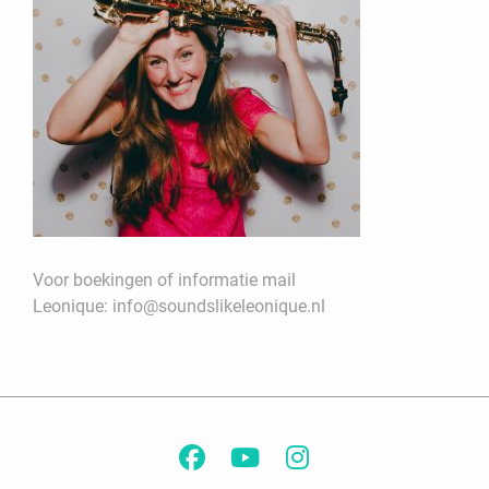
Voor boekingen of informatie mail
Leonique:
info@soundslikeleonique.nl
Facebook
YouTube
Instagram